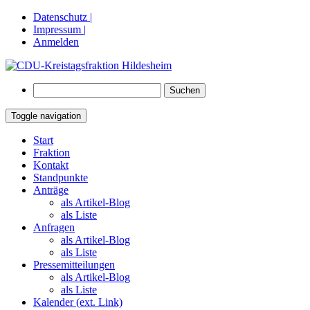
Datenschutz |
Impressum |
Anmelden
Suchen
nach:
Toggle navigation
Springe
Start
zum
Fraktion
Inhalt
Kontakt
Standpunkte
Anträge
als Artikel-Blog
als Liste
Anfragen
als Artikel-Blog
als Liste
Pressemitteilungen
als Artikel-Blog
als Liste
Kalender (ext. Link)