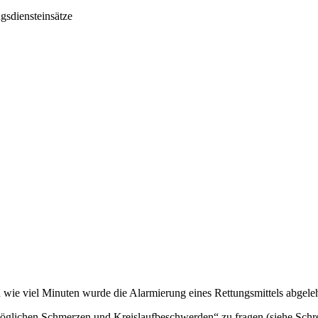
gsdiensteinsätze
wie viel Minuten wurde die Alarmierung eines Rettungsmittels abgele
möglichen Schmerzen und Kreislaufbeschwerden“ zu fragen (siehe Sch