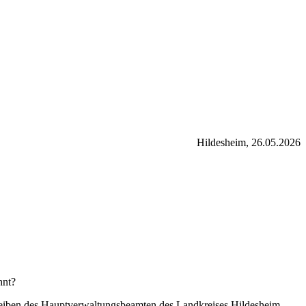
Hildesheim, 26.05.2026
hnt?
reiben des Hauptverwaltungsbeamten des Landkreises Hildesheim