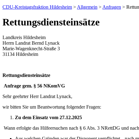
CDU-Kreistagsfraktion Hildesheim
>
Allgemein
>
Anfragen
> Rettun
Rettungsdiensteinsätze
Landkreis Hildesheim
Herrn Landrat Bernd Lynack
Marie-Wagenknecht-Straße 3
31134 Hildesheim
Rettungsdiensteinsätze
Anfrage gem. § 56 NKomVG
Sehr geehrter Herr Landrat Lynack,
wir bitten Sie um Beantwortung folgender Fragen:
Zu dem Einsatz vom 27.12.2025
Wann erfolgte das Hilfeersuchen nach § 6 Abs. 3 NRettDG und nach 
Aus welchen Gründen war der Disponent verpflichtet, „nach 