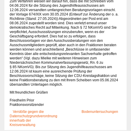
Zum Verfahren weisen wir darauf hin, dass die mit Schreiben vom
04.06.2024 für die Sitzung des Jugendhilfeausschusses am
12.06.2024 versandten umfangreichen Beratungsvorlagen einschl.
der Vorlage 674/XIX vom 30.05.2024 (Entwurf zur Änderung der o. a.
Richtlinie (Stand: 27.05.2024)) Abgeordneten per Post erst am
08.06.2024 zugestellt worden sind. Dies verletzt erneut unser
demokratisches Recht auf Mitwirkung. Nach § 72 NKomVG sind Sie
verpflichtet, Ausschusssitzungen einzuberufen, wenn es der
Geschäftsgang erfordert. Dies hat so zu erfolgen, dass
Beschlussvorlagen vor den Ausschussberatungen von den
Ausschussmitgliedern geprüft, aber auch in den Fraktionen beraten
werden können und anschließend „Beschlüsse in umfassender
Kenntnis über alle entscheidungsrelevanten Sachverhalte getroffen
werden“ (Vgl. dazu Mielke mit weiteren Hinweisen zum
Niedersächsischen Kommunalverfassungsgesetz, Rn. 6 zu
§ 85 NKomVG). Bis zur Sitzung des Jugendhilfeausschusses am
12.06.2024 ist kaum eine ausreichende Prüfung der
Beschlussvorschläge, keine Sitzung der CDU-Kreistagsfraktion und
keine Fraktionsberatung zu den mit Ihrem Scheiben vom 05.06.2024
übersandten Unterlagen möglich.
Mit freundlichen Grüßen
Friedhelm Prior
Fraktionsvorsitzender
Verstöße gegen die
Bodenuntersuchungen
Datenschutzgrundverordnung
innerhalb der
Kreisverwaltung