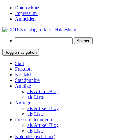
Datenschutz |
Impressum |
Anmelden
Suchen
nach:
Toggle navigation
Springe
Start
zum
Fraktion
Inhalt
Kontakt
Standpunkte
Anträge
als Artikel-Blog
als Liste
Anfragen
als Artikel-Blog
als Liste
Pressemitteilungen
als Artikel-Blog
als Liste
Kalender (ext. Link)