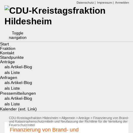
Datenschutz |
Impressum |
Anmelden
Toggle
navigation
Start
Fraktion
Kontakt
Standpunkte
Anträge
als Artikel-Blog
als Liste
Anfragen
als Artikel-Blog
als Liste
Pressemitteilungen
als Artikel-Blog
als Liste
Kalender (ext. Link)
CDU-Kreistagsfraktion Hildesheim
>
Allgemein
>
Anträge
> Finanzierung von Brand-
und Katastrophenschutzmitteln und Neufassung der Richtlinie für die Verteilung der
Feuerschutzmittel
Finanzierung von Brand- und