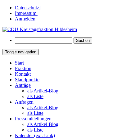
Datenschutz |
Impressum |
Anmelden
Suchen
nach:
Toggle navigation
Springe
Start
zum
Fraktion
Inhalt
Kontakt
Standpunkte
Anträge
als Artikel-Blog
als Liste
Anfragen
als Artikel-Blog
als Liste
Pressemitteilungen
als Artikel-Blog
als Liste
Kalender (ext. Link)