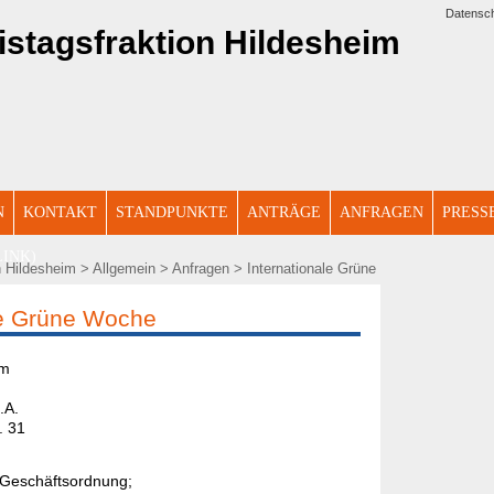
Datensch
N
KONTAKT
STANDPUNKTE
ANTRÄGE
ANFRAGEN
PRESS
LINK)
n Hildesheim
>
Allgemein
>
Anfragen
> Internationale Grüne
le Grüne Woche
s Hildesheim
.A.
. 31
 Geschäftsordnung;