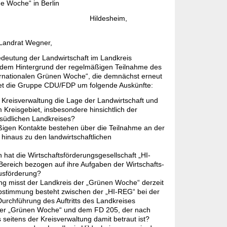
ne Woche“ in Berlin
desheim,
 Landrat Wegner,
edeutung der Landwirtschaft im Landkreis
 dem Hintergrund der regelmäßigen Teilnahme des
ernationalen Grünen Woche“, die demnächst erneut
ittet die Gruppe CDU/FDP um folgende Auskünfte:
 Kreisverwaltung die Lage der Landwirtschaft und
 Kreisgebiet, insbesondere hinsichtlich der
 südlichen Landkreises?
igen Kontakte bestehen über die Teilnahme an der
inaus zu den landwirtschaftlichen
hat die Wirtschaftsförderungsgesellschaft „HI-
ereich bezogen auf ihre Aufgaben der Wirtschafts-
usförderung?
g misst der Landkreis der „Grünen Woche“ derzeit
bstimmung besteht zwischen der „HI-REG“ bei der
urchführung des Auftritts des Landkreises
der „Grünen Woche“ und dem FD 205, der nach
 seitens der Kreisverwaltung damit betraut ist?