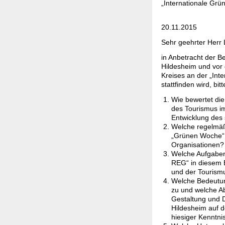
„Internationale Grü
Hil
20.11.2015
Sehr geehrter Herr
in Anbetracht der B
Hildesheim und vor
Kreises an der „Int
stattfinden wird, b
Wie bewertet die
des Tourismus im
Entwicklung des
Welche regelmäß
„Grünen Woche“ h
Organisationen?
Welche Aufgaben 
REG“ in diesem B
und der Tourism
Welche Bedeutun
zu und welche A
Gestaltung und D
Hildesheim auf 
hiesiger Kenntnis