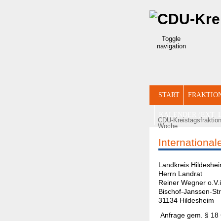
Toggle
navigation
START
FRAKTIO
KALENDER (EXT. 
CDU-Kreistagsfraktio
Woche
Internationa
Landkrei
Herrn Landrat
Reiner Wegner o.V.i
Bischof-Janssen-Str
31134 Hildesheim
Anfrage gem. § 18