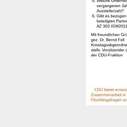
Welche Unterneh
vergangenen Jahr
Ausstellerzahl?
Gibt es bezogen 
beteiligten Part
AZ 303 IGW2011
Mit freun
gez. D
Kreistagsab
stellv. Vorsi
der CDU-Frakti
CDU bietet erneut
Zusammenarbeit in
Flüchtlingsfragen a