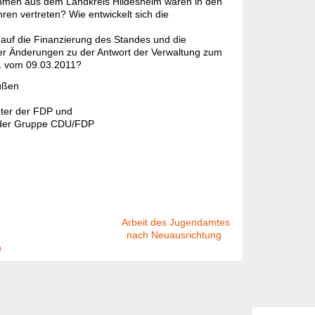
men aus dem Landkreis Hildesheim waren in den
en vertreten? Wie entwickelt sich die
auf die Finanzierung des Standes und die
ner Änderungen zu der Antwort der Verwaltung zum
 vom 09.03.2011?
dlichen Grüßen
r. Bernd Fell
geordneter der FDP und
tzender der Gruppe CDU/FDP
on
Arbeit des Jugendamtes
nach Neuausrichtung
n