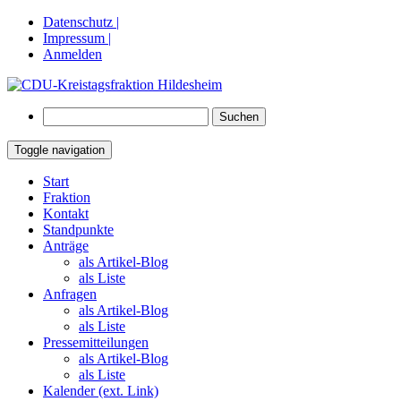
Datenschutz |
Impressum |
Anmelden
Suchen
nach:
Toggle navigation
Springe
Start
zum
Fraktion
Inhalt
Kontakt
Standpunkte
Anträge
als Artikel-Blog
als Liste
Anfragen
als Artikel-Blog
als Liste
Pressemitteilungen
als Artikel-Blog
als Liste
Kalender (ext. Link)