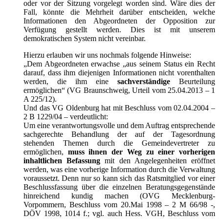
oder vor der Sitzung vorgelegt worden sind. Wäre dies der
Fall, könnte die Mehrheit darüber entscheiden, welche
Informationen den Abgeordneten der Opposition zur
Verfügung gestellt werden. Dies ist mit unserem
demokratischen System nicht vereinbar.
Hierzu erlauben wir uns nochmals folgende Hinweise:
„Dem Abgeordneten erwachse „aus seinem Status ein Recht
darauf, dass ihm diejenigen Informationen nicht vorenthalten
werden, die ihm eine
sachverständige
Beurteilung
ermöglichen“ (VG Braunschweig, Urteil vom 25.04.2013 – 1
A 225/12).
Und das VG Oldenburg hat mit Beschluss vom 02.04.2004 –
2 B 1229/04 – verdeutlicht:
Um eine verantwortungsvolle und dem Auftrag entsprechende
sachgerechte Behandlung der auf der Tagesordnung
stehenden Themen durch die Gemeindevertreter zu
ermöglichen,
muss ihnen der Weg zu einer vorherigen
inhaltlichen Befassung
mit den Angelegenheiten eröffnet
werden, was eine vorherige Information durch die Verwaltung
voraussetzt. Denn nur so kann sich das Ratsmitglied vor einer
Beschlussfassung über die einzelnen Beratungsgegenstände
hinreichend kundig machen (OVG Mecklenburg-
Vorpommern, Beschluss vom 20.Mai 1998 – 2 M 66/98 -,
DÖV 1998, 1014 f.; vgl. auch Hess. VGH, Beschluss vom