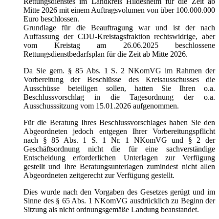
Rettungsdienstes im Landkreis Hildesheim für die Zeit ab
Mitte 2026 mit einem Auftragsvolumen von über 100.000.000
Euro beschlossen.
Grundlage für die Beauftragung war und ist der nach
Auffassung der CDU-Kreistagsfraktion rechtswidrige, aber
vom Kreistag am 26.06.2025 beschlossene
Rettungsdienstbedarfsplan für die Zeit ab Mitte 2026.
Da Sie gem. § 85 Abs. 1 S. 2 NKomVG im Rahmen der
Vorbereitung der Beschlüsse des Kreisausschusses die
Ausschüsse beteiligen sollen, hatten Sie Ihren o.a.
Beschlussvorschlag in die Tagesordnung der o.a.
Ausschusssitzung vom 15.01.2026 aufgenommen.
Für die Beratung Ihres Beschlussvorschlages haben Sie den
Abgeordneten jedoch entgegen Ihrer Vorbereitungspflicht
nach § 85 Abs. 1 S. 1 Nr. 1 NKomVG und § 2 der
Geschäftsordnung nicht die für eine sachverständige
Entscheidung erforderlichen Unterlagen zur Verfügung
gestellt und Ihre Beratungsunterlagen zumindest nicht allen
Abgeordneten zeitgerecht zur Verfügung gestellt.
Dies wurde nach den Vorgaben des Gesetzes gerügt und im
Sinne des § 65 Abs. 1 NKomVG ausdrücklich zu Beginn der
Sitzung als nicht ordnungsgemäße Landung beanstandet.