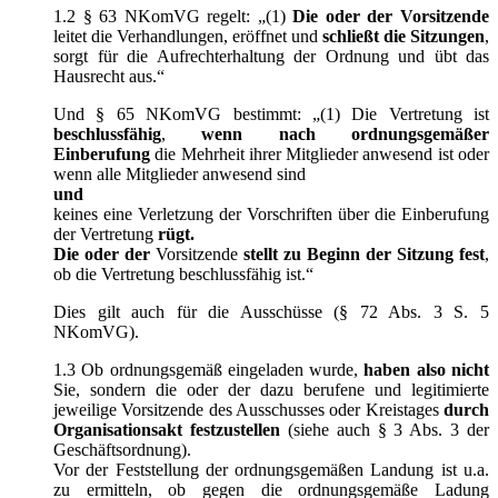
1.2 § 63 NKomVG regelt: „(1)
Die oder der Vorsitzende
leitet die Verhandlungen, eröffnet und
schließt die Sitzungen
,
sorgt für die Aufrechterhaltung der Ordnung und übt das
Hausrecht aus.“
Und § 65 NKomVG bestimmt: „(1) Die Vertretung ist
beschlussfähig
,
wenn nach ordnungsgemäßer
Einberufung
die Mehrheit ihrer Mitglieder anwesend ist oder
wenn alle Mitglieder anwesend sind
und
keines eine Verletzung der Vorschriften über die Einberufung
der Vertretung
rügt.
Die oder der
Vorsitzende
stellt zu Beginn der Sitzung fest
,
ob die Vertretung beschlussfähig ist.“
Dies gilt auch für die Ausschüsse (§ 72 Abs. 3 S. 5
NKomVG).
1.3 Ob ordnungsgemäß eingeladen wurde,
haben also nicht
Sie, sondern die oder der dazu berufene und legitimierte
jeweilige Vorsitzende des Ausschusses oder Kreistages
durch
Organisationsakt festzustellen
(siehe auch § 3 Abs. 3 der
Geschäftsordnung).
Vor der Feststellung der ordnungsgemäßen Landung ist u.a.
zu ermitteln, ob gegen die ordnungsgemäße Ladung