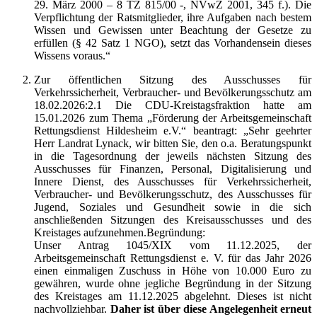
29. März 2000 – 8 TZ 815/00 -, NVwZ 2001, 345 f.). Die
Verpflichtung der Ratsmitglieder, ihre Aufgaben nach bestem
Wissen und Gewissen unter Beachtung der Gesetze zu
erfüllen (§ 42 Satz 1 NGO), setzt das Vorhandensein dieses
Wissens voraus.“
Zur öffentlichen Sitzung des Ausschusses für
Verkehrssicherheit, Verbraucher- und Bevölkerungsschutz am
18.02.2026:2.1 Die CDU-Kreistagsfraktion hatte am
15.01.2026 zum Thema „Förderung der Arbeitsgemeinschaft
Rettungsdienst Hildesheim e.V.“ beantragt: „Sehr geehrter
Herr Landrat Lynack, wir bitten Sie, den o.a. Beratungspunkt
in die Tagesordnung der jeweils nächsten Sitzung des
Ausschusses für Finanzen, Personal, Digitalisierung und
Innere Dienst, des Ausschusses für Verkehrssicherheit,
Verbraucher- und Bevölkerungsschutz, des Ausschusses für
Jugend, Soziales und Gesundheit sowie in die sich
anschließenden Sitzungen des Kreisausschusses und des
Kreistages aufzunehmen.Begründung:
Unser Antrag 1045/XIX vom 11.12.2025, der
Arbeitsgemeinschaft Rettungsdienst e. V. für das Jahr 2026
einen einmaligen Zuschuss in Höhe von 10.000 Euro zu
gewähren, wurde ohne jegliche Begründung in der Sitzung
des Kreistages am 11.12.2025 abgelehnt. Dieses ist nicht
nachvollziehbar.
Daher ist über diese Angelegenheit erneut