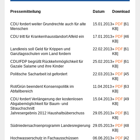
Pressemitteilung
Datum
Download
CDU fordert weiter Grundrechte auch für alte
15.01.2013
»
PDF
[61
Menschen
KB]
CDU tritt für Krankenhausstandort Alfeld ein
17.01.2013
»
PDF
[46
KB]
Landkreis soll Geld für Krippen und
22.02.2013
»
PDF
[61
Ganztagsschulen vom Land fordern
KB]
CDU/FDP begrüßt Rückkehrmöglichkeit für
25.02.2013
»
PDF
[61
Gazale Salame und ihre Kinder
KB]
Politische Sacharbeit ist gefordert
22.03.2013
»
PDF
[45
KB]
Rot/Grün beendent Konsenspolitik im
11.04.2013
»
PDF
[63
Abfallbereich
KB]
CDU fordert Verlängerung der kostenlosen
15.04.2013
»
PDF
[49
Abgabemöglichkeit für Baum- und
KB]
Strauchschnitt
Jahresergebnis 2012 Haushaltsüberschuss
29.05.2013
»
PDF
[61
KB]
Südniedersachsenprogramm Landesregierung
29.05.2013
»
PDF
[48
KB]
Hochwasserschutz in Fachausschüssen
06.06.2013
»
PDF
[42