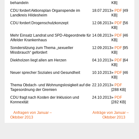
behandeln
KB]
CDU fordert Aktionsplan Organspende im
18.07.2013
»
PDF
[49
Landkreis Hildesheim
KB]
CDU fordert Drogenschutzkonzept
12.08.2013
»
PDF
[56
KB]
Mehr Einsatz Landrat und SPD-Abgeordnete für
14.08.2013
»
PDF
[46
Alfelder Krankenhaus
KB]
Sondersitzung zum Thema „sexueller
12.09.2013
»
PDF
[95
Missbrauch“ gefordert
KB]
Diekholzen liegt allen am Herzen
04.10.2013
»
PDF
[64
KB]
Neuer sprecher Soziales und Gesundheit
10.10.2013
»
PDF
[46
KB]
Thema Obdach- und Wohnungslosigkeit auf die
22.10.2013
»
PDF
Tagesordnung der Gremien
[288 KB]
CDU fragt nach Kosten der Inklusion und
24.10.2013
»
PDF
Konnexität
[282 KB]
Anfragen von Januar –
Anträge von Januar –
Oktober 2013
Oktober 2013