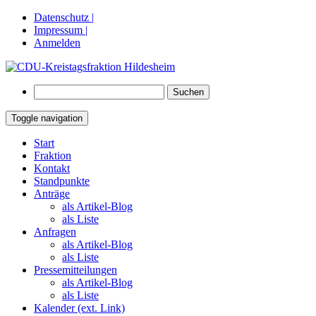
Datenschutz |
Impressum |
Anmelden
Suchen
nach:
Toggle navigation
Springe
Start
zum
Fraktion
Inhalt
Kontakt
Standpunkte
Anträge
als Artikel-Blog
als Liste
Anfragen
als Artikel-Blog
als Liste
Pressemitteilungen
als Artikel-Blog
als Liste
Kalender (ext. Link)