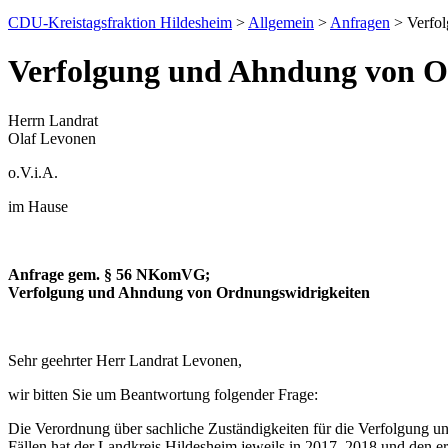
CDU-Kreistagsfraktion Hildesheim
>
Allgemein
>
Anfragen
> Verfol
Verfolgung und Ahndung von O
Herrn Landrat
Olaf Levonen
o.V.i.A.
im Hause
Anfrage gem. § 56 NKomVG;
Verfolgung und Ahndung von Ordnungswidrigkeiten
Sehr geehrter Herr Landrat Levonen,
wir bitten Sie um Beantwortung folgender Frage:
Die Verordnung über sachliche Zuständigkeiten für die Verfolgung 
Fällen hat der Landkreis Hildesheim jeweils in 2017, 2018 und den