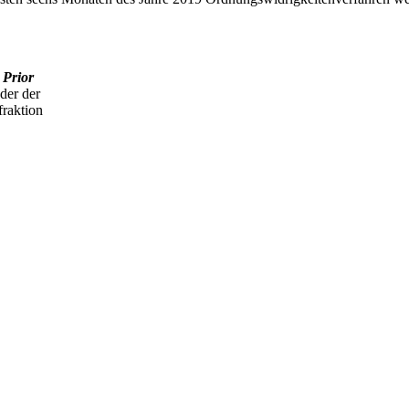
 Prior
r der
ktion