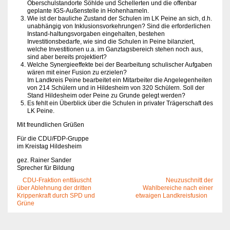
Oberschulstandorte Söhlde und Schellerten und die offenbar
geplante IGS-Außenstelle in Hohenhameln.
Wie ist der bauliche Zustand der Schulen im LK Peine an sich, d.h.
unabhängig von Inklusionsvorkehrungen? Sind die erforderlichen
Instand-haltungsvorgaben eingehalten, bestehen
Investitionsbedarfe, wie sind die Schulen in Peine bilanziert,
welche Investitionen u.a. im Ganztagsbereich stehen noch aus,
sind aber bereits projektiert?
Welche Synergieeffekte bei der Bearbeitung schulischer Aufgaben
wären mit einer Fusion zu erzielen?
Im Landkreis Peine bearbeitet ein Mitarbeiter die Angelegenheiten
von 214 Schülern und in Hildesheim von 320 Schülern. Soll der
Stand Hildesheim oder Peine zu Grunde gelegt werden?
Es fehlt ein Überblick über die Schulen in privater Trägerschaft des
LK Peine.
Mit freundlichen Grüßen
Für die CDU/FDP-Gruppe
im Kreistag Hildesheim
gez. Rainer Sander
Sprecher für Bildung
CDU-Fraktion enttäuscht
Neuzuschnitt der
über Ablehnung der dritten
Wahlbereiche nach einer
Krippenkraft durch SPD und
etwaigen Landkreisfusion
Grüne