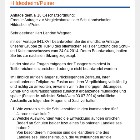
Hildesheim/Peine
Anfrage gem. § 18 Geschäftsordnung;
Erneute Anfrage zur Vergleichbarkeit der Schullandschaften
Hildesheim/Peine
Sehr geehrter Herr Landrat Wegner,
mit der Vorlage 641/XVII beantworten Sie die mündliche Anfrage
unserer Gruppe zu TOP 8 des öffentlichen Teils der Sitzung des Schul-
und Kulturausschusses vom 24.04.2014. Deren Beantwortung hatten
Sie bis zur nächsten Sitzung zugesagt.
Leider sind die Fragen entgegen der Zusagenzumindest in
Teilbereichen unzureichend oder gar nicht beantwortet worden.
Im Hinblick auf den länger zurückliegenden Zeitraum, Ihren
ambitionierten Zeitplan zur Fusion und Ihrer Verpflichtung vollständig
und richtig zu antworten, erwarten wir in der morgigen Sitzungdes
Schul- und Kulturausschusses zunächst ergänzende mündliche und
später (Fristende: nächster SchulA am 03.07.2014) schriftliche
Auskünfte zu folgenden Fragen und Sachverhalten:
Wie werden sich die Schülerzahlen in den kommenden fünf
Jahren entwickeln?
Welche Auswirkungen wird die Entwicklung auf den örtlichen
Bedarf an Schulen beider bzw. eines fusionierten Landkreises
haben?
Von besonderem Interesse sind die Randbereiche des
Landkreises Hildesheims, d.h. die Auswirkungen auf die