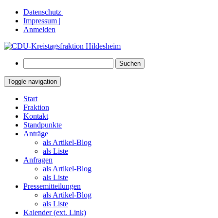
Datenschutz |
Impressum |
Anmelden
Suchen
nach:
Toggle navigation
Springe
Start
zum
Fraktion
Inhalt
Kontakt
Standpunkte
Anträge
als Artikel-Blog
als Liste
Anfragen
als Artikel-Blog
als Liste
Pressemitteilungen
als Artikel-Blog
als Liste
Kalender (ext. Link)