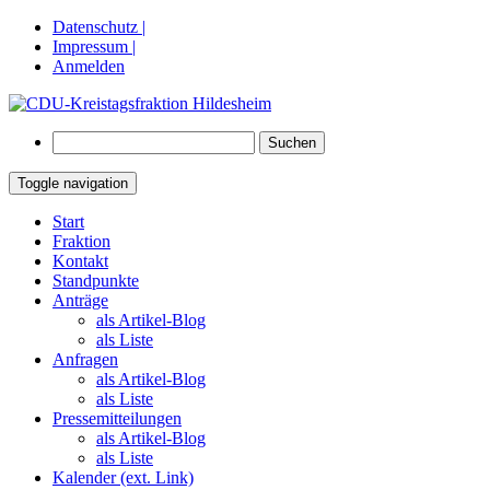
Datenschutz |
Impressum |
Anmelden
Suchen
nach:
Toggle navigation
Springe
Start
zum
Fraktion
Inhalt
Kontakt
Standpunkte
Anträge
als Artikel-Blog
als Liste
Anfragen
als Artikel-Blog
als Liste
Pressemitteilungen
als Artikel-Blog
als Liste
Kalender (ext. Link)