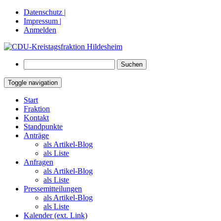
Datenschutz |
Impressum |
Anmelden
Suchen
nach:
Toggle navigation
Springe
Start
zum
Fraktion
Inhalt
Kontakt
Standpunkte
Anträge
als Artikel-Blog
als Liste
Anfragen
als Artikel-Blog
als Liste
Pressemitteilungen
als Artikel-Blog
als Liste
Kalender (ext. Link)