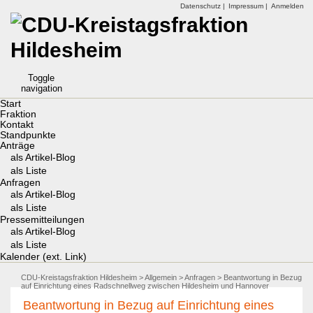
Datenschutz |
Impressum |
Anmelden
Toggle
navigation
Start
Fraktion
Kontakt
Standpunkte
Anträge
als Artikel-Blog
als Liste
Anfragen
als Artikel-Blog
als Liste
Pressemitteilungen
als Artikel-Blog
als Liste
Kalender (ext. Link)
CDU-Kreistagsfraktion Hildesheim
>
Allgemein
>
Anfragen
> Beantwortung in Bezug
auf Einrichtung eines Radschnellweg zwischen Hildesheim und Hannover
Beantwortung in Bezug auf Einrichtung eines