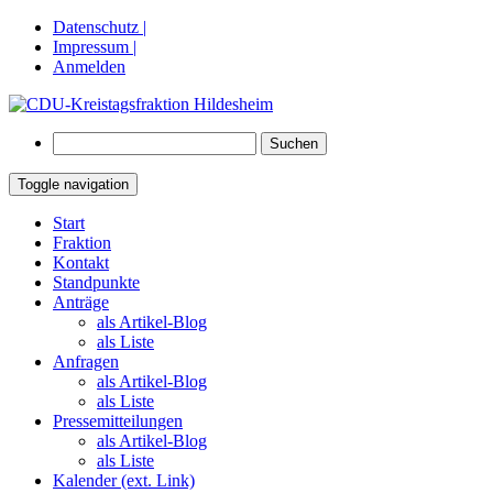
Datenschutz |
Impressum |
Anmelden
Suchen
nach:
Toggle navigation
Springe
Start
zum
Fraktion
Inhalt
Kontakt
Standpunkte
Anträge
als Artikel-Blog
als Liste
Anfragen
als Artikel-Blog
als Liste
Pressemitteilungen
als Artikel-Blog
als Liste
Kalender (ext. Link)