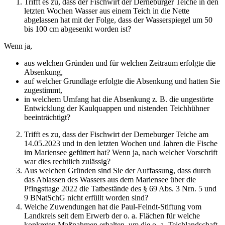
Trifft es zu, dass der Fischwirt der Derneburger Teiche in den
letzten Wochen Wasser aus einem Teich in die Nette
abgelassen hat mit der Folge, dass der Wasserspiegel um 50
bis 100 cm abgesenkt worden ist?
Wenn ja,
aus welchen Gründen und für welchen Zeitraum erfolgte die
Absenkung,
auf welcher Grundlage erfolgte die Absenkung und hatten Sie
zugestimmt,
in welchem Umfang hat die Absenkung z. B. die ungestörte
Entwicklung der Kaulquappen und nistenden Teichhühner
beeinträchtigt?
Trifft es zu, dass der Fischwirt der Derneburger Teiche am
14.05.2023 und in den letzten Wochen und Jahren die Fische
im Mariensee gefüttert hat? Wenn ja, nach welcher Vorschrift
war dies rechtlich zulässig?
Aus welchen Gründen sind Sie der Auffassung, dass durch
das Ablassen des Wassers aus dem Mariensee über die
Pfingsttage 2022 die Tatbestände des § 69 Abs. 3 Nrn. 5 und
9 BNatSchG nicht erfüllt worden sind?
Welche Zuwendungen hat die Paul-Feindt-Stiftung vom
Landkreis seit dem Erwerb der o. a. Flächen für welche
konkreten Maßnahmen erhalten, um die o. a. Teichlandschaft