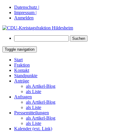
Datenschutz |
Impressum |
Anmelden
Suchen
nach:
Toggle navigation
Springe
Start
zum
Fraktion
Inhalt
Kontakt
Standpunkte
Anträge
als Artikel-Blog
als Liste
Anfragen
als Artikel-Blog
als Liste
Pressemitteilungen
als Artikel-Blog
als Liste
Kalender (ext. Link)