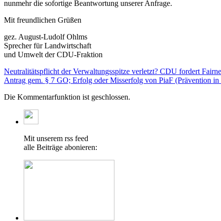
nunmehr die sofortige Beantwortung unserer Anfrage.
Mit freundlichen Grüßen
gez. August-Ludolf Ohlms
Sprecher für Landwirtschaft
und Umwelt der CDU-Fraktion
Neutralitätspflicht der Verwaltungsspitze verletzt? CDU fordert Fair
Antrag gem. § 7 GO; Erfolg oder Misserfolg von PiaF (Prävention in 
Die Kommentarfunktion ist geschlossen.
Mit unserem rss feed
alle Beiträge abonieren: