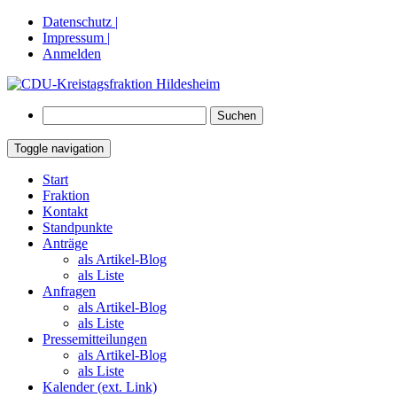
Datenschutz |
Impressum |
Anmelden
Suchen
nach:
Toggle navigation
Springe
Start
zum
Fraktion
Inhalt
Kontakt
Standpunkte
Anträge
als Artikel-Blog
als Liste
Anfragen
als Artikel-Blog
als Liste
Pressemitteilungen
als Artikel-Blog
als Liste
Kalender (ext. Link)