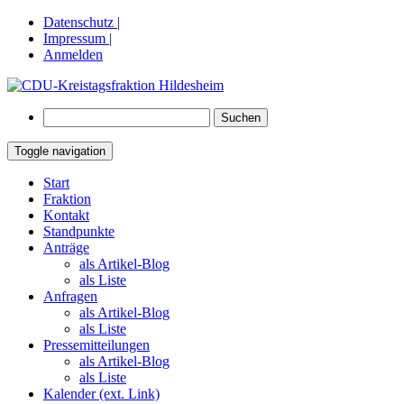
Datenschutz |
Impressum |
Anmelden
Suchen
nach:
Toggle navigation
Springe
Start
zum
Fraktion
Inhalt
Kontakt
Standpunkte
Anträge
als Artikel-Blog
als Liste
Anfragen
als Artikel-Blog
als Liste
Pressemitteilungen
als Artikel-Blog
als Liste
Kalender (ext. Link)