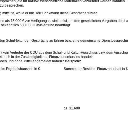
esprochen, die für naturwissenschaftliche Materialien verwendet werden könnten. 
 zu besprechen.
g mitteilte, wolle er mit Herr Brinkmann diese Gespräche führen.
Summe als 75.000 € zur Verfügung zu stellen ist, um den gesetzlichen Vorgaben de
bekanntlich 500.000 € avisiert und beantragt.
it den Schul-leitungen Gespräche zu führen bzw. eine gemeinsame Dienstbesprec
 kein Vertreter der CDU aus dem Schul- und Kultur-Ausschuss bzw. dem Ausschuss 1
l auch in der Zuständigkeit des Finanzausschusses handelt.
 haben und hohe Mittel angemeldet haben?
Beispiele:
im Ergebnishaushalt in €
Summe der Reste im Finanzhaushalt in €
ca. 31.600