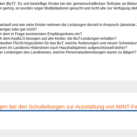
t (BuT)“. Es soll bedürftige Kinder bei der gemeinschaftlichen Teilhabe an Bildung
 gering, es wurden sogar Multiplikatoren gesucht und nicht alle zur Verfügung st
ickelt und wie viele Kinder nehmen die Leistungen derzeit in Anspruch (absolute 
niger oder gar nicht?
 bei dem in Frage kommenden Empfängerkreis ein?
ch dem AsylbLG bezogen auf alle Kinder, die BuT-Leistungen erhalten?
aktuellen Flücht-lingszahlen für das BuT, welche Änderungen und neuen Schwerpunk
amm im Landkreis Hildesheim nach Haushaltsjahren aufgeschlüsselt bisher?
lliger Leistungen des Landkreises, welche Personalaufwendungen waren zu tätigen?
gen bei den Schulleitungen zur Ausstattung von MINT-F