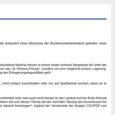
tädte anlässlich eines Besuches der Bundesumweltministerin gebeten, einer
ioaktives Material besser in einem relativ sicheren Bergwerks tief unter der
um das „St.-Florians-Prinzip“, sondern um eine möglichst sichere Lagerung.
ng der Einlagerungskapazitäten geht.
t, nicht einfach zurückhalten oder nur auf Sparflamme kochen, wenn es in
rhindert oder, was auch nicht besser ist, der Landrat und der Erste Kreisrat
kommen will und dieses Thema bei der nächsten Sitzung des Ausschusses für
lls danach beantragen“, ergänzt der Vorsitzende der Gruppe CDU/FDP und