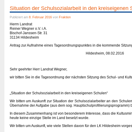
Situation der Schulsozialarbeit in den kreiseigen
Publiziert am
8. Februar 2016
von
Fraktion
Herrn Landrat
Reiner Wegner o.V. i.A.
Bischof-Janssen-Str. 31
31134 Hildesheim
Antrag zur Aufnahme eines Tagesordnungspunktes in die kommende Sitzung 
Hildesheim, 08.02.2016
Sehr geehrter Herr Landrat Wegner,
wir bitten Sie in die Tagesordnung der nächsten Sitzung des Schul- und K
„Situation der Schulsozialarbeit in den kreiseigenen Schulen“
Wir bitten um Auskunft zur Situation der Schulsozialarbeiter an den Schule
Übernahme der Aufgabe (aus dem sog. Hauptschulprofilierungsprogramm) b
In diesem Zusammenhang ist von besonderem Interesse, dass die Kultusminist
heute keine einzige Stelle im Land besetzt wurde.
Wir bitten um Auskunft, wie viele Stellen davon für den LK Hildesheim vorge