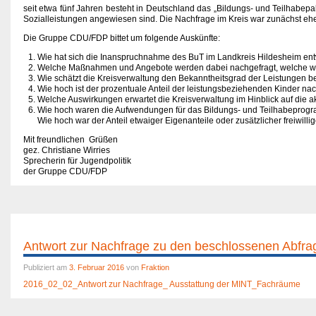
seit etwa fünf Jahren besteht in Deutschland das „Bildungs- und Teilhabepake
Sozialleistungen angewiesen sind. Die Nachfrage im Kreis war zunächst eher
Die Gruppe CDU/FDP bittet um folgende Auskünfte:
Wie hat sich die Inanspruchnahme des BuT im Landkreis Hildesheim entw
Welche Maßnahmen und Angebote werden dabei nachgefragt, welche we
Wie schätzt die Kreisverwaltung den Bekanntheitsgrad der Leistungen
Wie hoch ist der prozentuale Anteil der leistungsbeziehenden Kinder na
Welche Auswirkungen erwartet die Kreisverwaltung im Hinblick auf die 
Wie hoch waren die Aufwendungen für das Bildungs- und Teilhabeprogr
Wie hoch war der Anteil etwaiger Eigenanteile oder zusätzlicher freiwi
Mit freundlichen Grüßen
gez. Christiane Wirries
Sprecherin für Jugendpolitik
der Gruppe CDU/FDP
Antwort zur Nachfrage zu den beschlossenen Abfra
Publiziert am
3. Februar 2016
von
Fraktion
2016_02_02_Antwort zur Nachfrage_ Ausstattung der MINT_Fachräume