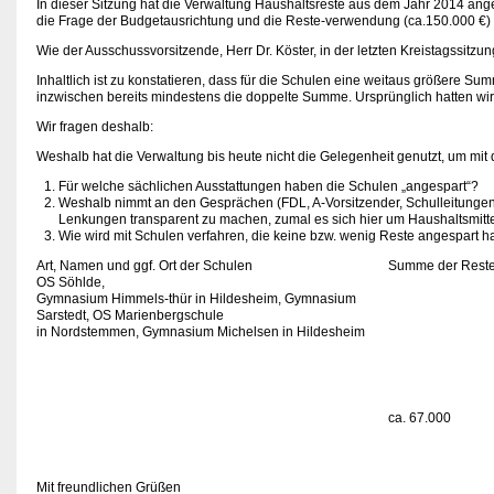
In dieser Sitzung hat die Verwaltung Haushaltsreste aus dem Jahr 2014 ang
die Frage der Budgetausrichtung und die Reste-verwendung (ca.150.000 €)
Wie der Ausschussvorsitzende, Herr Dr. Köster, in der letzten Kreistagssitzun
Inhaltlich ist zu konstatieren, dass für die Schulen eine weitaus größere 
inzwischen bereits mindestens die doppelte Summe. Ursprünglich hatten wir 
Wir fragen deshalb:
Weshalb hat die Verwaltung bis heute nicht die Gelegenheit genutzt, um m
Für welche sächlichen Ausstattungen haben die Schulen „angespart“?
Weshalb nimmt an den Gesprächen (FDL, A-Vorsitzender, Schulleitungen)
Lenkungen transparent zu machen, zumal es sich hier um Haushaltsmitte
Wie wird mit Schulen verfahren, die keine bzw. wenig Reste angespart
Art, Namen und ggf. Ort der Schulen
Summe der Reste 
OS Söhlde,
Gymnasium Himmels-thür in Hildesheim, Gymnasium
Sarstedt, OS Marienbergschule
in Nordstemmen, Gymnasium Michelsen in Hildesheim
ca. 67.000
Mit freundlichen Grüßen