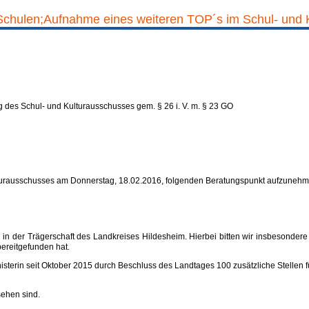
en Schulen;Aufnahme eines weiteren TOP´s im Schul- und
des Schul- und Kulturausschusses gem. § 26 i. V. m. § 23 GO
ulturausschusses am Donnerstag, 18.02.2016, folgenden Beratungspunkt aufzunehm
n in der Trägerschaft des Landkreises Hildesheim. Hierbei bitten wir insbesonde
ereitgefunden hat.
erin seit Oktober 2015 durch Beschluss des Landtages 100 zusätzliche Stellen für
sehen sind.