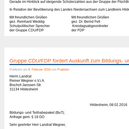
Gerade im Hinblick auf steigende Schülerzahlen aus der Gruppe der Flüchtli
In Relation der Bevölkerung des Landes Niedersachsen zum Landkreis Hilde
Mit freundlichen Grüßen Mit freundlichen Grüßen
gez. Reinhard Weddig gez. Dr. Bernd Fell
Schulpolitischer Sprecher Kreistagsabgeordneter
der Gruppe CDU/FDP der FDP
Gruppe CDU/FDP fordert Auskunft zum Bildungs- un
Publiziert am
8. Februar 2016
von
Fraktion
Herrn Landrat
Reiner Wegner o.V.i.A.
Bischof-Janssen-Str.
31134 Hildesheim
Hildesheim, 08.02.2016
Bildungs- und Teilhabepaket (BuT);
Anfrage gem. § 18 GO
Sehr geehrter Herr Landrat Wegner,