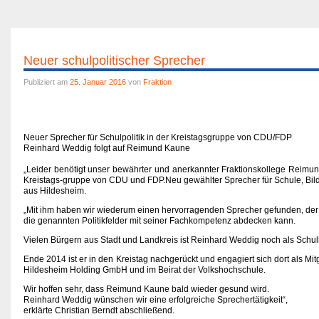
Neuer schulpolitischer Sprecher
Publiziert am
25. Januar 2016
von
Fraktion
Neuer Sprecher für Schulpolitik
in der Kreistagsgruppe von CDU/FDP
Reinhard Weddig folgt auf Reimund Kaune
„Leider benötigt unser bewährter und anerkannter Fraktionskollege Reimund
Kreistags-gruppe von CDU und FDP.Neu gewählter Sprecher für Schule, Bil
aus Hildesheim.
„Mit ihm haben wir wiederum einen hervorragenden Sprecher gefunden, der
die genannten Politikfelder mit seiner Fachkompetenz abdecken kann.
Vielen Bürgern aus Stadt und Landkreis ist Reinhard Weddig noch als Schu
Ende 2014 ist er in den Kreistag nachgerückt und engagiert sich dort als Mi
Hildesheim Holding GmbH und im Beirat der Volkshochschule.
Wir hoffen sehr, dass Reimund Kaune bald wieder gesund wird.
Reinhard Weddig wünschen wir eine erfolgreiche Sprechertätigkeit“,
erklärte Christian Berndt abschließend.