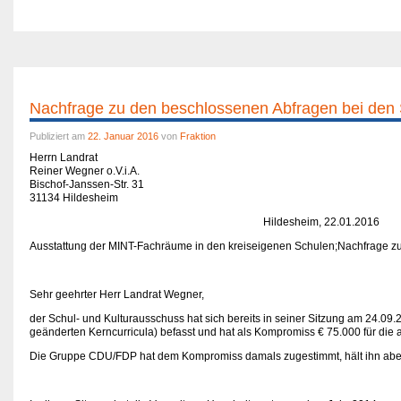
Nachfrage zu den beschlossenen Abfragen bei den 
Publiziert am
22. Januar 2016
von
Fraktion
Herrn Landrat
Reiner Wegner o.V.i.A.
Bischof-Janssen-Str. 31
31134 Hildesheim
Hildesheim, 22.01.2016
Ausstattung der MINT-Fachräume in den kreiseigenen Schulen;
Nachfrage zu
Sehr geehrter Herr Landrat Wegner,
der Schul- und Kulturausschuss hat sich bereits in seiner Sitzung am 24.09.
geänderten Kerncurricula) befasst und hat als Kompromiss € 75.000 für di
Die Gruppe CDU/FDP hat dem Kompromiss damals zugestimmt, hält ihn aber 