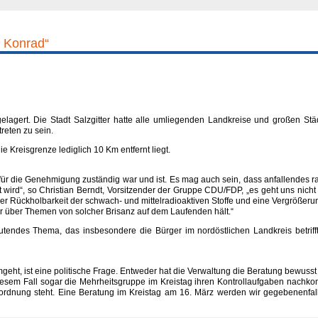
t Konrad“
 gelagert. Die Stadt Salzgitter hatte alle umliegenden Landkreise und großen S
reten zu sein.
e Kreisgrenze lediglich 10 Km entfernt liegt.
ür die Genehmigung zuständig war und ist. Es mag auch sein, dass anfallendes rad
wird“, so Christian Berndt, Vorsitzender der Gruppe CDU/FDP, „es geht uns nicht 
r Rückholbarkeit der schwach- und mittelradioaktiven Stoffe und eine Vergrößeru
r über Themen von solcher Brisanz auf dem Laufenden hält.“
tendes Thema, das insbesondere die Bürger im nordöstlichen Landkreis betriff
ht, ist eine politische Frage. Entweder hat die Verwaltung die Beratung bewusst ve
 diesem Fall sogar die Mehrheitsgruppe im Kreistag ihren Kontrollaufgaben nach
sordnung steht. Eine Beratung im Kreistag am 16. März werden wir gegebenenfa