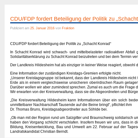
CDU/FDP fordert Beteiligung der Politik zu „Schach
Publiziert am
25. Januar 2016
von
Fraktion
CDU/FDP fordert Beteiligung der Politik zu
„Schacht Konrad“
In Schacht Konrad wird schwach- und mittelbelasteter radioaktiver Abfall
Solidaritätserklärung zu Schacht Konrad beizutreten und bei dem Termin vert
Der Landkreis Hildesheim hat als einziger in keiner Weise reagiert, obwohl di
Eine Information der zuständigen Kreistags-Gremien erfolgte nicht.
„Unserer Kreistagsgruppe ist bekannt, dass der Landkreis Hildesheim nicht f
Erde als in einem vergleichsweise unsicheren oberirdischen Raum gelagert 
Darüber wollen wir aber zumindest sprechen. Zumal es auch um die Frage de
Wir erwarten von der Kreisverwaltung, dass sie die Abgeordneten und Bürge
„Die Kreisverwaltung Hildesheim kann Informationen über ein solch bedeu
unmittelbarer Nachbarschaft Tausende auf die Beine bringt“, pflichtet ihm
Dr. Thomas Bruns, Kreistagsabgeordneter aus Söhlde bei.
„Ob man mit der Region rund um Salzgitter und Braunschweig solidarisch umge
haben den Vorgang schlicht verschlafen. Insofern freuen wir uns, dass in
Bildung, Kreisentwicklung, Bau und Umwelt am 22. Februar auf der Tage
Landratskandidat Christian Berndt.