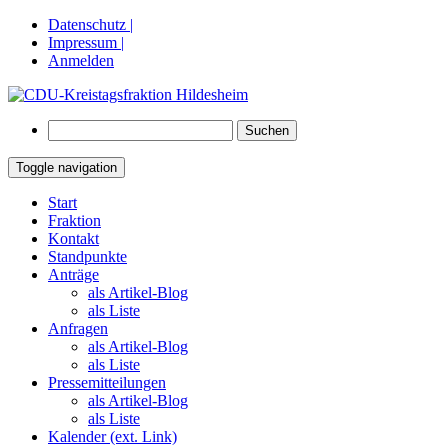
Datenschutz |
Impressum |
Anmelden
Suchen
nach:
Toggle navigation
Springe
Start
zum
Fraktion
Inhalt
Kontakt
Standpunkte
Anträge
als Artikel-Blog
als Liste
Anfragen
als Artikel-Blog
als Liste
Pressemitteilungen
als Artikel-Blog
als Liste
Kalender (ext. Link)