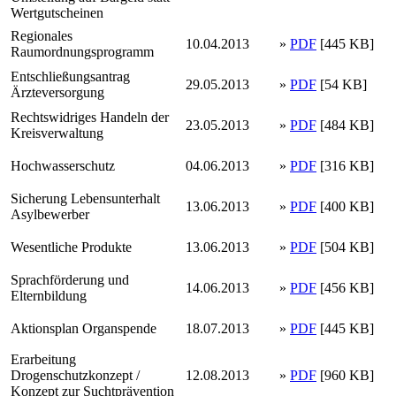
Wertgutscheinen
Regionales
10.04.2013
»
PDF
[445 KB]
Raumordnungsprogramm
Entschließungsantrag
29.05.2013
»
PDF
[54 KB]
Ärzteversorgung
Rechtswidriges Handeln der
23.05.2013
»
PDF
[484 KB]
Kreisverwaltung
Hochwasserschutz
04.06.2013
»
PDF
[316 KB]
Sicherung Lebensunterhalt
13.06.2013
»
PDF
[400 KB]
Asylbewerber
Wesentliche Produkte
13.06.2013
»
PDF
[504 KB]
Sprachförderung und
14.06.2013
»
PDF
[456 KB]
Elternbildung
Aktionsplan Organspende
18.07.2013
»
PDF
[445 KB]
Erarbeitung
Drogenschutzkonzept /
12.08.2013
»
PDF
[960 KB]
Konzept zur Suchtprävention