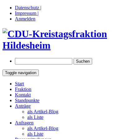
Datenschutz |
Impressum |
Anmelden
Suchen
nach:
Toggle navigation
Springe
Start
zum
Fraktion
Inhalt
Kontakt
Standpunkte
Anträge
als Artikel-Blog
als Liste
Anfragen
als Artikel-Blog
als Liste