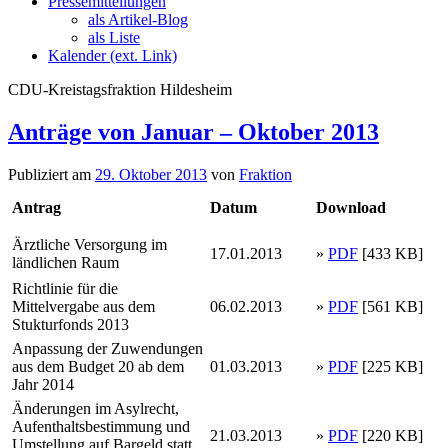
Pressemitteilungen
als Artikel-Blog
als Liste
Kalender (ext. Link)
CDU-Kreistagsfraktion Hildesheim
Anträge von Januar – Oktober 2013
Publiziert am
29. Oktober 2013
von
Fraktion
Antrag
Datum
Download
Ärztliche Versorgung im
17.01.2013
»
PDF
[433 KB]
ländlichen Raum
Richtlinie für die
Mittelvergabe aus dem
06.02.2013
»
PDF
[561 KB]
Stukturfonds 2013
Anpassung der Zuwendungen
aus dem Budget 20 ab dem
01.03.2013
»
PDF
[225 KB]
Jahr 2014
Änderungen im Asylrecht,
Aufenthaltsbestimmung und
21.03.2013
»
PDF
[220 KB]
Umstellung auf Bargeld statt