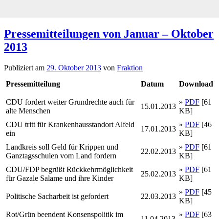
Pressemitteilungen von Januar – Oktober
2013
Publiziert am
29. Oktober 2013
von
Fraktion
Pressemitteilung
Datum
Download
CDU fordert weiter Grundrechte auch für
»
PDF
[61
15.01.2013
alte Menschen
KB]
CDU tritt für Krankenhausstandort Alfeld
»
PDF
[46
17.01.2013
ein
KB]
Landkreis soll Geld für Krippen und
»
PDF
[61
22.02.2013
Ganztagsschulen vom Land fordern
KB]
CDU/FDP begrüßt Rückkehrmöglichkeit
»
PDF
[61
25.02.2013
für Gazale Salame und ihre Kinder
KB]
»
PDF
[45
Politische Sacharbeit ist gefordert
22.03.2013
KB]
Rot/Grün beendent Konsenspolitik im
»
PDF
[63
11.04.2013