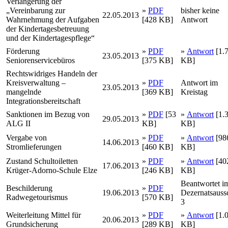
Verlängerung der
„Vereinbarung zur
»
PDF
bisher keine
22.05.2013
Wahrnehmung der Aufgaben
[428 KB]
Antwort
der Kindertagesbetreuung
und der Kindertagespflege“
Förderung
»
PDF
»
Antwort
[1.
23.05.2013
Seniorenservicebüros
[375 KB]
KB]
Rechtswidriges Handeln der
Kreisverwaltung –
»
PDF
Antwort im
23.05.2013
mangelnde
[369 KB]
Kreistag
Integrationsbereitschaft
Sanktionen im Bezug von
»
PDF
[53
»
Antwort
[1.
29.05.2013
ALG II
KB]
KB]
Vergabe von
»
PDF
»
Antwort
[98
14.06.2013
Stromlieferungen
[460 KB]
KB]
Zustand Schultoiletten
»
PDF
»
Antwort
[40
17.06.2013
Krüger-Adorno-Schule Elze
[246 KB]
KB]
Beantwortet i
Beschilderung
»
PDF
19.06.2013
Dezernatsauss
Radwegetourismus
[570 KB]
3
Weiterleitung Mittel für
»
PDF
»
Antwort
[1.
20.06.2013
Grundsicherung
[289 KB]
KB]