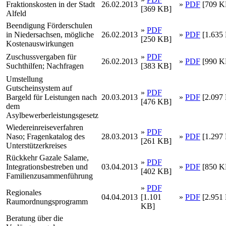
Fraktionskosten in der Stadt
26.02.2013
»
PDF
[709 K
[369 KB]
Alfeld
Beendigung Förderschulen
»
PDF
in Niedersachsen, mögliche
26.02.2013
»
PDF
[1.635
[250 KB]
Kostenauswirkungen
Zuschussvergaben für
»
PDF
26.02.2013
»
PDF
[990 K
Suchthilfen; Nachfragen
[383 KB]
Umstellung
Gutscheinsystem auf
»
PDF
Bargeld für Leistungen nach
20.03.2013
»
PDF
[2.097
[476 KB]
dem
Asylbewerberleistungsgesetz
Wiedereinreiseverfahren
»
PDF
Naso; Fragenkatalog des
28.03.2013
»
PDF
[1.297
[261 KB]
Unterstützerkreises
Rückkehr Gazale Salame,
»
PDF
Integrationsbestreben und
03.04.2013
»
PDF
[850 K
[402 KB]
Familienzusammenführung
»
PDF
Regionales
04.04.2013
[1.101
»
PDF
[2.951
Raumordnungsprogramm
KB]
Beratung über die