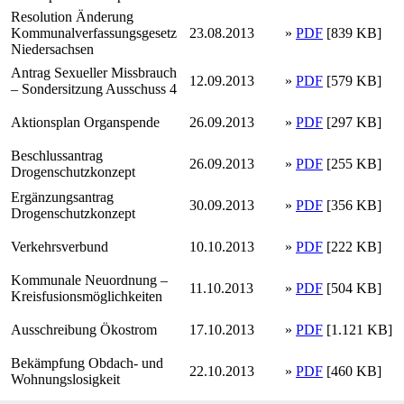
Resolution Änderung
Kommunalverfassungsgesetz
23.08.2013
»
PDF
[839 KB]
Niedersachsen
Antrag Sexueller Missbrauch
12.09.2013
»
PDF
[579 KB]
– Sondersitzung Ausschuss 4
Aktionsplan Organspende
26.09.2013
»
PDF
[297 KB]
Beschlussantrag
26.09.2013
»
PDF
[255 KB]
Drogenschutzkonzept
Ergänzungsantrag
30.09.2013
»
PDF
[356 KB]
Drogenschutzkonzept
Verkehrsverbund
10.10.2013
»
PDF
[222 KB]
Kommunale Neuordnung –
11.10.2013
»
PDF
[504 KB]
Kreisfusionsmöglichkeiten
Ausschreibung Ökostrom
17.10.2013
»
PDF
[1.121 KB]
Bekämpfung Obdach- und
22.10.2013
»
PDF
[460 KB]
Wohnungslosigkeit