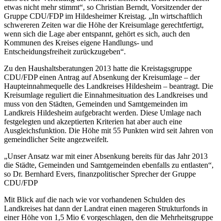
etwas nicht mehr stimmt“, so Christian Berndt, Vorsitzender der
Gruppe CDU/FDP im Hildesheimer Kreistag. „In wirtschaftlich
schwereren Zeiten war die Höhe der Kreisumlage gerechtfertigt,
wenn sich die Lage aber entspannt, gehört es sich, auch den
Kommunen des Kreises eigene Handlungs- und
Entscheidungsfreiheit zurückzugeben“.
Zu den Haushaltsberatungen 2013 hatte die Kreistagsgruppe
CDU/FDP einen Antrag auf Absenkung der Kreisumlage – der
Haupteinnahmequelle des Landkreises Hildesheim – beantragt. Die
Kreisumlage reguliert die Einnahmesituation des Landkreises und
muss von den Städten, Gemeinden und Samtgemeinden im
Landkreis Hildesheim aufgebracht werden. Diese Umlage nach
festgelegten und akzeptierten Kriterien hat aber auch eine
Ausgleichsfunktion. Die Höhe mit 55 Punkten wird seit Jahren von
gemeindlicher Seite angezweifelt.
„Unser Ansatz war mit einer Absenkung bereits für das Jahr 2013
die Städte, Gemeinden und Samtgemeinden ebenfalls zu entlasten“,
so Dr. Bernhard Evers, finanzpolitischer Sprecher der Gruppe
CDU/FDP
Mit Blick auf die nach wie vor vorhandenen Schulden des
Landkreises hat dann der Landrat einen mageren Strukturfonds in
einer Höhe von 1,5 Mio € vorgeschlagen, den die Mehrheitsgruppe