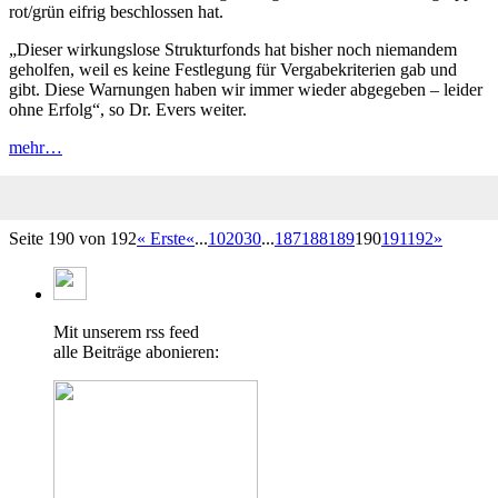
rot/grün eifrig beschlossen hat.
„Dieser wirkungslose Strukturfonds hat bisher noch niemandem
geholfen, weil es keine Festlegung für Vergabekriterien gab und
gibt. Diese Warnungen haben wir immer wieder abgegeben – leider
ohne Erfolg“, so Dr. Evers weiter.
mehr…
Seite 190 von 192
« Erste
«
...
10
20
30
...
187
188
189
190
191
192
»
Mit unserem rss feed
alle Beiträge abonieren: