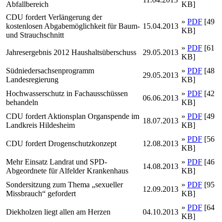
Abfallbereich
KB]
CDU fordert Verlängerung der
»
PDF
[49
kostenlosen Abgabemöglichkeit für Baum-
15.04.2013
KB]
und Strauchschnitt
»
PDF
[61
Jahresergebnis 2012 Haushaltsüberschuss
29.05.2013
KB]
Südniedersachsenprogramm
»
PDF
[48
29.05.2013
Landesregierung
KB]
Hochwasserschutz in Fachausschüssen
»
PDF
[42
06.06.2013
behandeln
KB]
CDU fordert Aktionsplan Organspende im
»
PDF
[49
18.07.2013
Landkreis Hildesheim
KB]
»
PDF
[56
CDU fordert Drogenschutzkonzept
12.08.2013
KB]
Mehr Einsatz Landrat und SPD-
»
PDF
[46
14.08.2013
Abgeordnete für Alfelder Krankenhaus
KB]
Sondersitzung zum Thema „sexueller
»
PDF
[95
12.09.2013
Missbrauch“ gefordert
KB]
»
PDF
[64
Diekholzen liegt allen am Herzen
04.10.2013
KB]