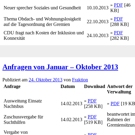
»
PDF
[46
Neuer sprecher Soziales und Gesundheit
10.10.2013
KB]
Thema Obdach- und Wohnungslosigkeit
»
PDF
22.10.2013
auf die Tagesordnung der Gremien
[288 KB]
CDU fragt nach Kosten der Inklusion und
»
PDF
24.10.2013
Konnexität
[282 KB]
Anfragen von Januar – Oktober 2013
Publiziert am
24. Oktober 2013
von
Fraktion
Anfrage
Datum
Download
Antwort der
Verwaltung
Ausweitung Einsatz
»
PDF
14.02.2013
»
PDF
[19 KB
Nachtsbus
[258 KB]
beantwortet i
Zuschussvergabe für
»
PDF
14.02.2013
Rahmen der
Suchthilfen
[519 KB]
Gremiensitzu
Vergabe von
»
PDF